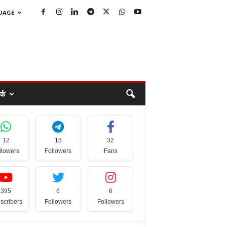
GUAGE
्क
12
15
32
llowers
Followers
Fans
395
6
6
scribers
Followers
Followers