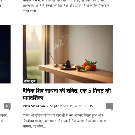
—उनके
सनातन धर्म में, मंत्र केवल एक प्रार्थना नहीं है; यह एक पवित्र और
न
रहस्यमयी ध्वनि है, जिसे मनोवैज्ञानिक और आध्यात्मिक शक्तियाँ प्रदान
करने वाला...
दैनिक पूजा
दैनिक शिव साधना की शक्ति: एक 5 मिनट की
मार्गदर्शिका
0
Ritu Sharma
-
September 15, 2025 8:06 IST
0
िकारी,
व्यस्त, आधुनिक जीवन की धाराओं में, मन अक्सर बिखरा हुआ और
 हो।
विच्छेदित महसूस कर सकता है। एक दैनिक आध्यात्मिक अभ्यास, या
साधना, वह लंगर...