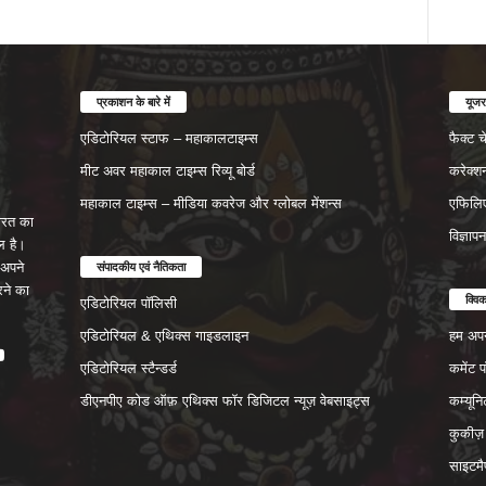
प्रकाशन के बारे में
यूजर
एडिटोरियल स्टाफ – महाकालटाइम्स
फैक्ट 
मीट अवर महाकाल टाइम्स रिव्यू बोर्ड
करेक्श
महाकाल टाइम्स – मीडिया कवरेज और ग्लोबल मेंशन्स
एफिलिए
रत का
विज्ञाप
ल है।
संपादकीय एवं नैतिकता
अपने
रने का
क्वि
एडिटोरियल पॉलिसी
एडिटोरियल & एथिक्स गाइडलाइन
हम अपने
एडिटोरियल स्टैन्डर्ड
कमेंट 
डीएनपीए कोड ऑफ़ एथिक्स फॉर डिजिटल न्यूज़ वेबसाइट्स
कम्यून
कुकीज़
साइटमै