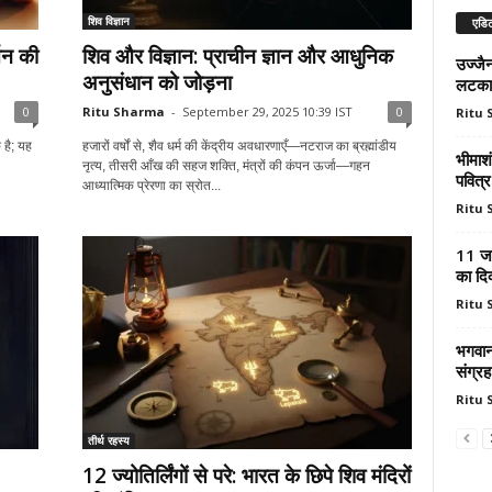
शिव विज्ञान
एडिट
्तन की
शिव और विज्ञान: प्राचीन ज्ञान और आधुनिक
उज्जैन
अनुसंधान को जोड़ना
लटकाय
0
Ritu Sharma
-
September 29, 2025 10:39 IST
0
Ritu
 है; यह
हजारों वर्षों से, शैव धर्म की केंद्रीय अवधारणाएँ—नटराज का ब्रह्मांडीय
भीमाशं
नृत्य, तीसरी आँख की सहज शक्ति, मंत्रों की कंपन ऊर्जा—गहन
पवित्र 
आध्यात्मिक प्रेरणा का स्रोत...
Ritu
11 जन
का दिव
Ritu
भगवान
संग्रह
Ritu
तीर्थ रहस्य
12 ज्योतिर्लिंगों से परे: भारत के छिपे शिव मंदिरों