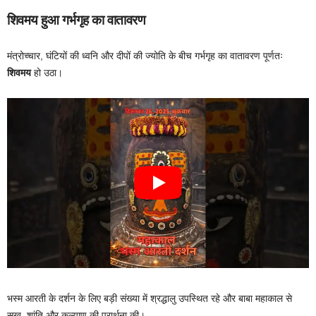
शिवमय हुआ गर्भगृह का वातावरण
मंत्रोच्चार, घंटियों की ध्वनि और दीपों की ज्योति के बीच गर्भगृह का वातावरण पूर्णतः
शिवमय
हो उठा।
भस्म आरती के दर्शन के लिए बड़ी संख्या में श्रद्धालु उपस्थित रहे और बाबा महाकाल से
सुख, शांति और कल्याण की प्रार्थना की।