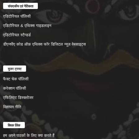
संपादकीय एवं नैतिकता
एडिटोरियल पॉलिसी
एडिटोरियल & एथिक्स गाइडलाइन
एडिटोरियल स्टैन्डर्ड
डीएनपीए कोड ऑफ़ एथिक्स फॉर डिजिटल न्यूज़ वेबसाइट्स
यूजर ट्रस्ट
फैक्ट चेक पॉलिसी
करेक्शन पॉलिसी
एफिलिएट डिस्क्लोजर
विज्ञापन नीति
क्विक लिंक
हम अपने पाठकों के लिए क्या करते हैं