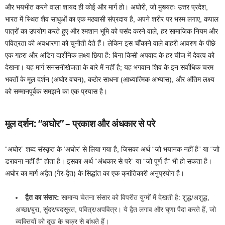
और भयभीत करने वाला शायद ही कोई और मार्ग हो। अघोरी, जो मुख्यतः उत्तर प्रदेश,
भारत में स्थित शैव साधुओं का एक मठवासी संप्रदाय है, अपने शरीर पर भस्म लगाए, कपाल
पात्रों का उपयोग करते हुए और श्मशान भूमि को पसंद करने वाले, हर सामाजिक नियम और
पवित्रता की अवधारणा को चुनौती देते हैं। लेकिन इस चौंकाने वाले बाहरी आवरण के पीछे
एक गहरा और अडिग दार्शनिक लक्ष्य छिपा है: बिना किसी अपवाद के हर चीज में देवत्व को
देखना। यह मार्ग सनसनीखेजता के बारे में नहीं है; यह भगवान शिव के इन सर्वाधिक चरम
भक्तों के मूल दर्शन (अघोर वचन), कठोर साधना (आध्यात्मिक अभ्यास), और अंतिम लक्ष्य
को सम्मानपूर्वक समझने का एक प्रयास है।
मूल दर्शन: “अघोर” – प्रकाश और अंधकार से परे
“अघोर” शब्द संस्कृत के ‘अघोर’ से लिया गया है, जिसका अर्थ “जो भयानक नहीं है” या “जो
डरावना नहीं है” होता है। इसका अर्थ “अंधकार से परे” या “जो पूर्ण है” भी हो सकता है।
अघोर का मार्ग अद्वैत (गैर-द्वैत) के सिद्धांत का एक क्रांतिकारी अनुप्रयोग है।
द्वैत का संसार:
सामान्य चेतना संसार को विपरीत युग्मों में देखती है: शुद्ध/अशुद्ध,
अच्छा/बुरा, सुंदर/बदसूरत, पवित्र/अपवित्र। ये द्वैत लगाव और घृणा पैदा करते हैं, जो
व्यक्तियों को दुख के चक्र से बांधते हैं।