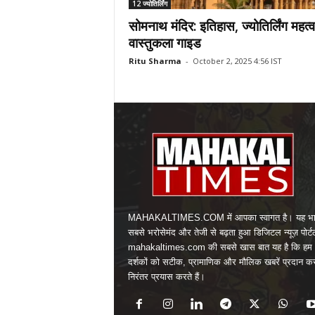
12 ज्योतिर्लिंग
सोमनाथ मंदिर: इतिहास, ज्योतिर्लिंग महत
वास्तुकला गाइड
Ritu Sharma
-
October 2, 2025 4:56 IST
MAHAKALTIMES.COM में आपका स्वागत है। यह भा
सबसे भरोसेमंद और तेजी से बढ़ता हुआ डिजिटल न्यूज़ पोर्ट
mahakaltimes.com की सबसे खास बात यह है कि हम 
दर्शकों को सटीक, प्रामाणिक और मौलिक खबरें प्रदान क
निरंतर प्रयास करते हैं।