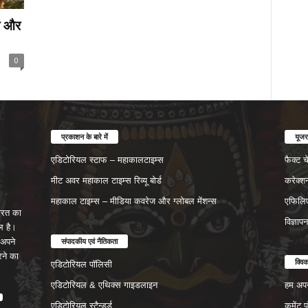
्व और
0
प्रकाशन के बारे में
यूजर
एडिटोरियल स्टाफ – महाकालटाइम्स
फैक्ट 
मीट अवर महाकाल टाइम्स रिव्यू बोर्ड
करेक्श
महाकाल टाइम्स – मीडिया कवरेज और ग्लोबल मेंशन्स
एफिलिए
रत का
विज्ञाप
ल है।
संपादकीय एवं नैतिकता
अपने
रने का
क्वि
एडिटोरियल पॉलिसी
एडिटोरियल & एथिक्स गाइडलाइन
हम अपने
एडिटोरियल स्टैन्डर्ड
कमेंट 