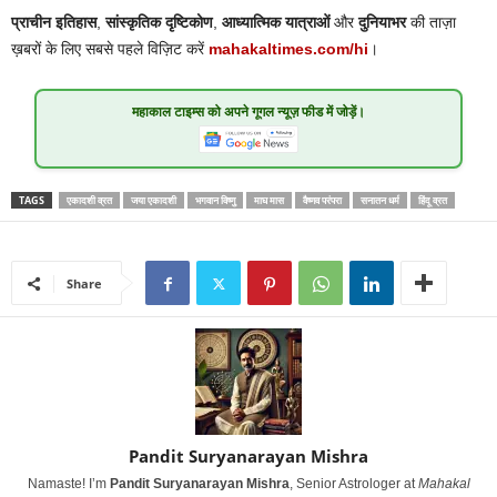
प्राचीन इतिहास
,
सांस्कृतिक दृष्टिकोण
,
आध्यात्मिक यात्राओं
और
दुनियाभर
की ताज़ा
ख़बरों के लिए सबसे पहले विज़िट करें
mahakaltimes.com/hi
।
महाकाल टाइम्स
को अपने गूगल न्यूज़ फीड में जोड़ें।
TAGS
एकादशी व्रत
जया एकादशी
भगवान विष्णु
माघ मास
वैष्णव परंपरा
सनातन धर्म
हिंदू व्रत
Share
Pandit Suryanarayan Mishra
Namaste! I’m
Pandit Suryanarayan Mishra
, Senior Astrologer at
Mahakal