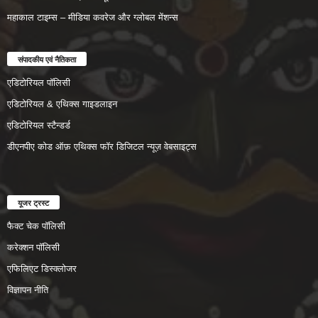
महाकाल टाइम्स – मीडिया कवरेज और ग्लोबल मेंशन्स
संपादकीय एवं नैतिकता
एडिटोरियल पॉलिसी
एडिटोरियल & एथिक्स गाइडलाइन
एडिटोरियल स्टैन्डर्ड
डीएनपीए कोड ऑफ़ एथिक्स फॉर डिजिटल न्यूज़ वेबसाइट्स
यूजर ट्रस्ट
फैक्ट चेक पॉलिसी
करेक्शन पॉलिसी
एफिलिएट डिस्क्लोजर
विज्ञापन नीति