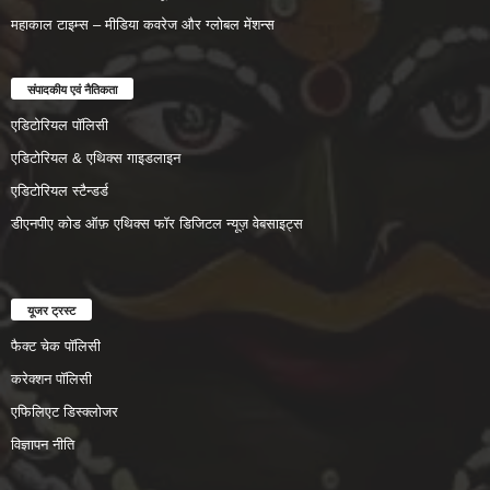
महाकाल टाइम्स – मीडिया कवरेज और ग्लोबल मेंशन्स
संपादकीय एवं नैतिकता
एडिटोरियल पॉलिसी
एडिटोरियल & एथिक्स गाइडलाइन
एडिटोरियल स्टैन्डर्ड
डीएनपीए कोड ऑफ़ एथिक्स फॉर डिजिटल न्यूज़ वेबसाइट्स
यूजर ट्रस्ट
फैक्ट चेक पॉलिसी
करेक्शन पॉलिसी
एफिलिएट डिस्क्लोजर
विज्ञापन नीति