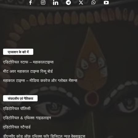
प्रकाशन के बारे में
एडिटोरियल स्टाफ – महाकालटाइम्स
मीट अवर महाकाल टाइम्स रिव्यू बोर्ड
महाकाल टाइम्स – मीडिया कवरेज और ग्लोबल मेंशन्स
संपादकीय एवं नैतिकता
एडिटोरियल पॉलिसी
एडिटोरियल & एथिक्स गाइडलाइन
एडिटोरियल स्टैन्डर्ड
डीएनपीए कोड ऑफ़ एथिक्स फॉर डिजिटल न्यूज़ वेबसाइट्स