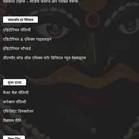
महाकाल टाइम्स – मीडिया कवरेज और ग्लोबल मेंशन्स
संपादकीय एवं नैतिकता
एडिटोरियल पॉलिसी
एडिटोरियल & एथिक्स गाइडलाइन
एडिटोरियल स्टैन्डर्ड
डीएनपीए कोड ऑफ़ एथिक्स फॉर डिजिटल न्यूज़ वेबसाइट्स
यूजर ट्रस्ट
फैक्ट चेक पॉलिसी
करेक्शन पॉलिसी
एफिलिएट डिस्क्लोजर
विज्ञापन नीति
क्विक लिंक