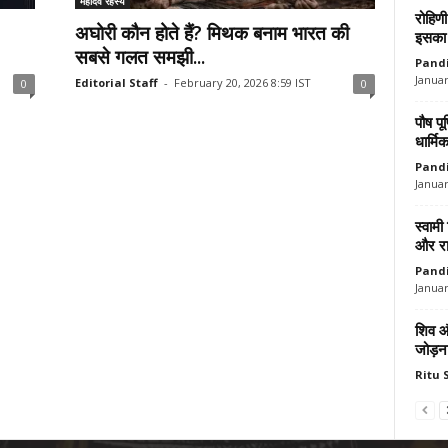
महादेव रहस्य
रोहिणी
अघोरी कौन होते हैं? मिथक बनाम भारत की
इसका 
सबसे गलत समझी...
Pandi
Januar
Editorial Staff
-
February 20, 2026 8:59 IST
0
0
पौष पू
धार्मि
Pandi
Januar
स्वाम
और राष
Pandi
Januar
शिव औ
जोड़न
Ritu