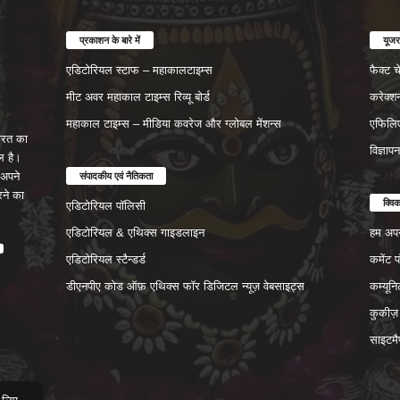
प्रकाशन के बारे में
यूजर
एडिटोरियल स्टाफ – महाकालटाइम्स
फैक्ट 
मीट अवर महाकाल टाइम्स रिव्यू बोर्ड
करेक्श
महाकाल टाइम्स – मीडिया कवरेज और ग्लोबल मेंशन्स
एफिलिए
रत का
विज्ञाप
ल है।
संपादकीय एवं नैतिकता
अपने
रने का
क्वि
एडिटोरियल पॉलिसी
एडिटोरियल & एथिक्स गाइडलाइन
हम अपने
एडिटोरियल स्टैन्डर्ड
कमेंट 
डीएनपीए कोड ऑफ़ एथिक्स फॉर डिजिटल न्यूज़ वेबसाइट्स
कम्यून
कुकीज़
साइटमै