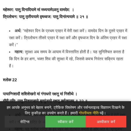
महेश्‍वर: पातु दिनादियामे मां मध्ययामेऽवतु वामदेव: ।
त्रिलोचन: पातु तृतीययामे वृषध्वज: पातु दिनांत्ययामे ॥ २१ ॥
अर्थ:
“महेश्वर दिन के प्रथम प्रहर में मेरी रक्षा करें। वामदेव दिन के दूसरे प्रहर में
रक्षा करें। त्रिलोचन तीसरे प्रहर में रक्षा करें और वृषध्वज दिन के अंतिम प्रहर में रक्षा
करें।”
महत्व:
सुरक्षा अब समय के आयाम में विस्तारित होती है। यह सुनिश्चित करता है
कि दिन के हर क्षण, भक्त शिव की सुरक्षा में रहे, जिससे कवच निरंतर सक्रिय रहता
है।
श्लोक 22
पायान्निशादौ शशिशेखरो मां गंगाधरो रक्षतु मां निशीथे ।
गौरी पति: पातु निशावसाने मृत्युंजयो रक्षतु सर्वकालम् ॥ २२ ॥
हम आपके अनुभव को बेहतर बनाने, ट्रैफ़िक विश्लेषण और पर्सनलाइज़्ड विज्ञापन दिखाने के
लिए कुकीज़ का उपयोग करते हैं। हमारी
गोपनीयता नीति
पढ़ें।
अर्थ:
“शशिशेखर रात्रि के प्रारंभ में मेरी रक्षा करें। गंगाधर मध्यरात्रि में मेरी रक्षा
सेटिंग्स
स्वीकार करें
अस्वीकार करें
करें। गौरीपति रात्रि के अंत में रक्षा करें और मृत्युंजय हर समय मेरी रक्षा करें।”
महत्व:
यह श्लोक रात्रि के हर पहर को सुरक्षित करता है और अंत में “मृत्युंजय”