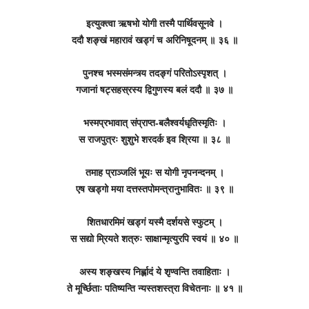
इत्युक्त्वा ऋषभो योगी तस्मै पार्थिवसूनवे ।
ददौ शङ्खं महारावं खड्गं च अरिनिषूदनम् ॥ ३६ ॥
पुनश्च भस्मसंमन्त्र्य तदङ्गं परितोऽस्पृशत् ।
गजानां षट्सहस्रस्य द्विगुणस्य बलं ददौ ॥ ३७ ॥
भस्मप्रभावात् संप्राप्त-बलैश्वर्यधृतिस्मृतिः ।
स राजपुत्रः शुशुभे शरदर्क इव श्रिया ॥ ३८ ॥
तमाह प्राञ्जलिं भूयः स योगी नृपनन्दनम् ।
एष खड्गो मया दत्तस्तपोमन्त्रानुभावितः ॥ ३९ ॥
शितधारमिमं खड्गं यस्मै दर्शयसे स्फुटम् ।
स सद्यो म्रियते शत्रुः साक्षान्मृत्युरपि स्वयं ॥ ४० ॥
अस्य शङ्खस्य निर्ह्लादं ये शृण्वन्ति तवाहिताः ।
ते मूर्च्छिताः पतिष्यन्ति न्यस्तशस्त्रा विचेतनाः ॥ ४१ ॥