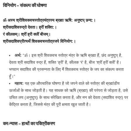
विनियोग – संकल्प की घोषणा
ॐ अस्य श्रीशिवकवचस्तोत्रमंत्रस्य ब्रह्मा ऋषि: अनुष्टप् छन्द:।
श्रीसदाशिवरुद्रो देवता। ह्रीं शक्‍ति:।
रं कीलकम्। श्रीं ह्री क्लीं बीजम्।
श्रीसदाशिवप्रीत्यर्थे शिवकवचस्तोत्रजपे विनियोग:।
अर्थ:
“ॐ। इस श्री शिवकवच स्तोत्र मंत्र के ऋषि ब्रह्मा हैं, छंद अनुष्टुप् है,
देवता श्री सदाशिव रुद्र हैं, शक्ति ‘ह्रीं’ है, कीलक ‘रं’ है, बीज ‘श्रीं ह्रीं क्लीं’ है।
भगवान सदाशिव की प्रसन्नता के लिए मैं शिवकवच स्तोत्र के जप का संकल्प करता
हूँ।”
महत्व:
यह एक औपचारिक घोषणा है जो जपने वाले को स्तोत्र की ब्रह्मांडीय
ऊर्जाओं के साथ जोड़ती है। यह साधक को ऋषि (ब्रह्मा) की परंपरा से जोड़ता है, उसे
उचित लय (अनुष्टुप्) के साथ संरेखित करता है, और मन को देवता (सदाशिव रुद्र) पर
केंद्रित करता है, जिससे मंत्र की पूरी क्षमता खुल जाती है।
कर-न्यास – हाथों का पवित्रीकरण