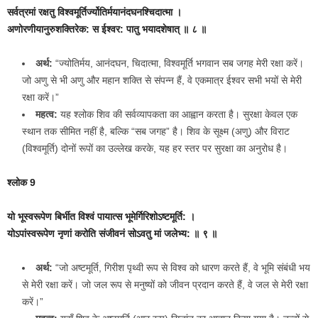
सर्वत्रमां रक्षतु विश्‍वमूर्तिर्ज्योतिर्मयानंदघनश्‍चिदात्मा ।
अणोरणीयानुरुशक्‍तिरेक: स ईश्‍वर: पातु भयादशेषात् ॥ ८ ॥
अर्थ:
“ज्योतिर्मय, आनंदघन, चिदात्मा, विश्वमूर्ति भगवान सब जगह मेरी रक्षा करें।
जो अणु से भी अणु और महान शक्ति से संपन्न हैं, वे एकमात्र ईश्वर सभी भयों से मेरी
रक्षा करें।”
महत्व:
यह श्लोक शिव की सर्वव्यापकता का आह्वान करता है। सुरक्षा केवल एक
स्थान तक सीमित नहीं है, बल्कि “सब जगह” है। शिव के सूक्ष्म (अणु) और विराट
(विश्वमूर्ति) दोनों रूपों का उल्लेख करके, यह हर स्तर पर सुरक्षा का अनुरोध है।
श्लोक 9
यो भूस्वरूपेण बिर्भीत विश्‍वं पायात्स भूमेर्गिरिशोऽष्टमूर्ति: ।
योऽपांस्वरूपेण नृणां करोति संजीवनं सोऽवतु मां जलेभ्य: ॥ ९ ॥
अर्थ:
“जो अष्टमूर्ति, गिरीश पृथ्वी रूप से विश्व को धारण करते हैं, वे भूमि संबंधी भय
से मेरी रक्षा करें। जो जल रूप से मनुष्यों को जीवन प्रदान करते हैं, वे जल से मेरी रक्षा
करें।”