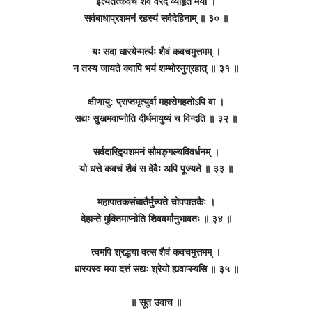
इत्येतत्कवचं शैवं वरदं व्याहृतं मया ।
सर्वबाधाप्रशमनं रहस्यं सर्वदेहिनाम् ॥ ३० ॥
यः सदा धारयेन्मर्त्यः शैवं कवचमुत्तमम् ।
न तस्य जायते क्वापि भयं शम्भोरनुग्रहात् ॥ ३१ ॥
क्षीणायु: प्राप्‍तमृत्युर्वा महारोगहतोऽपि वा ।
सद्यः सुखमवाप्नोति दीर्घमायुष्यं च विन्दति ॥ ३२ ॥
सर्वदारिद्र्यशमनं सौमङ्गल्यविवर्धनम् ।
यो धत्ते कवचं शैवं स देवैः अपि पूज्यते ॥ ३३ ॥
महापातकसंघातैर्मुच्यते चोपपातकैः ।
देहान्ते मुक्तिमाप्नोति शिववर्मानुभावतः ॥ ३४ ॥
त्वमपि श्रद्धया वत्स शैवं कवचमुत्तमम् ।
धारयस्व मया दत्तं सद्यः श्रेयो ह्यवाप्स्यसि ॥ ३५ ॥
॥ सूत उवाच ॥