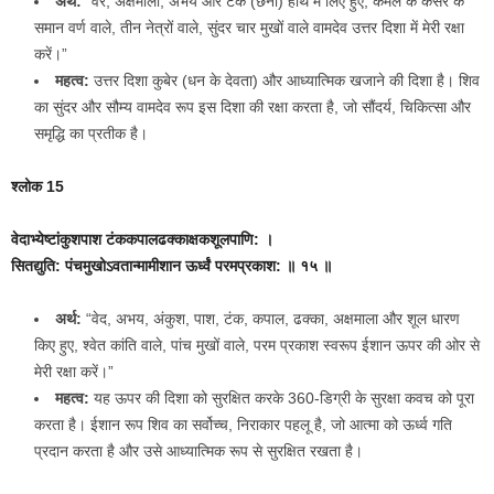
अर्थ:
“वर, अक्षमाला, अभय और टंक (छेनी) हाथ में लिए हुए, कमल के केसर के
समान वर्ण वाले, तीन नेत्रों वाले, सुंदर चार मुखों वाले वामदेव उत्तर दिशा में मेरी रक्षा
करें।”
महत्व:
उत्तर दिशा कुबेर (धन के देवता) और आध्यात्मिक खजाने की दिशा है। शिव
का सुंदर और सौम्य वामदेव रूप इस दिशा की रक्षा करता है, जो सौंदर्य, चिकित्सा और
समृद्धि का प्रतीक है।
श्लोक 15
वेदाभ्येष्टांकुशपाश टंककपालढक्काक्षकशूलपाणि: ।
सितद्युति: पंचमुखोऽवतान्मामीशान ऊर्ध्वं परमप्रकाश: ॥ १५ ॥
अर्थ:
“वेद, अभय, अंकुश, पाश, टंक, कपाल, ढक्का, अक्षमाला और शूल धारण
किए हुए, श्वेत कांति वाले, पांच मुखों वाले, परम प्रकाश स्वरूप ईशान ऊपर की ओर से
मेरी रक्षा करें।”
महत्व:
यह ऊपर की दिशा को सुरक्षित करके 360-डिग्री के सुरक्षा कवच को पूरा
करता है। ईशान रूप शिव का सर्वोच्च, निराकार पहलू है, जो आत्मा को ऊर्ध्व गति
प्रदान करता है और उसे आध्यात्मिक रूप से सुरक्षित रखता है।