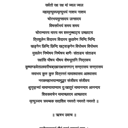
सर्वतो रक्ष रक्ष मां ज्वल ज्वल
महामृत्युमपमृत्युभयं नाशय नाशय
चोरभयमुत्सादय उत्सादय
विषसर्पभयं शमय शमय
चोरान्मारय मारय मम शमनुच्चाट्य उच्छाटय
त्रिशूलेन विदारय विदारय कुठारेण भिन्दि भिन्दि
खड्गेन छिन्दि छिन्दि खट्वाङ्गेन विपोथय विपोथय
मुसलेन निष्पेषय निष्पेषय बाणैः संताडय संताडय
रक्षांसि भीषय भीषय शेषभूतानि निद्रावय
कूष्माण्डवेतालमारीचब्रह्मराक्षसगणान् सन्त्रासय सन्त्रासय
ममाभय कुरु कुरु वित्रस्तं मामाश्वासय आश्वासय
नरकमहाभयान्मामुद्धर संजीवय संजीवय
क्षुत्तृड्भ्यां मामाप्यायाप्याय दुःखातुरं मामानन्दय आनन्दय
शिवकवचेन मामाच्छादय आच्छादय
मृत्युञ्जय त्र्यम्बक सदाशिव नमस्ते नमस्ते नमस्ते ॥
॥ ऋषभ उवाच ॥