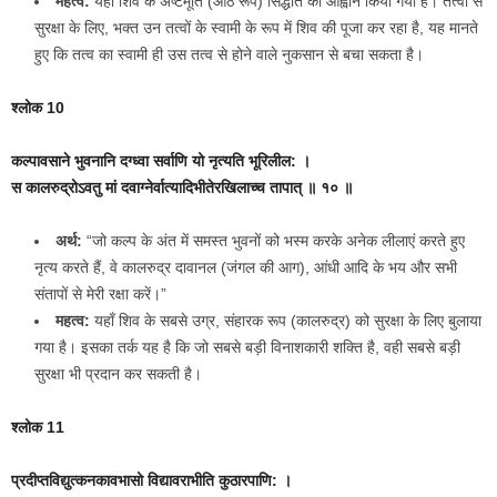
महत्व:
यहाँ शिव के अष्टमूर्ति (आठ रूप) सिद्धांत का आह्वान किया गया है। तत्वों से
सुरक्षा के लिए, भक्त उन तत्वों के स्वामी के रूप में शिव की पूजा कर रहा है, यह मानते
हुए कि तत्व का स्वामी ही उस तत्व से होने वाले नुकसान से बचा सकता है।
श्लोक 10
कल्पावसाने भुवनानि दग्ध्वा सर्वाणि यो नृत्यति भूरिलील: ।
स कालरुद्रोऽवतु मां दवाग्नेर्वात्यादिभीतेरखिलाच्च तापात् ॥ १० ॥
अर्थ:
“जो कल्प के अंत में समस्त भुवनों को भस्म करके अनेक लीलाएं करते हुए
नृत्य करते हैं, वे कालरुद्र दावानल (जंगल की आग), आंधी आदि के भय और सभी
संतापों से मेरी रक्षा करें।”
महत्व:
यहाँ शिव के सबसे उग्र, संहारक रूप (कालरुद्र) को सुरक्षा के लिए बुलाया
गया है। इसका तर्क यह है कि जो सबसे बड़ी विनाशकारी शक्ति है, वही सबसे बड़ी
सुरक्षा भी प्रदान कर सकती है।
श्लोक 11
प्रदीप्तविद्युत्कनकावभासो विद्यावराभीति कुठारपाणि: ।