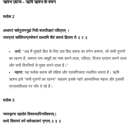
ऋषभ उवाच – ऋषि ऋषभ के वचन
श्लोक 2
अथापरं सर्वपुराणगुह्यं निशे:षपापौघहरं पवित्रम् ।
जयप्रदं सर्वविपत्प्रमोचनं वक्ष्यामि शैवं कवचं हिताय ते ॥ २ ॥
अर्थ:
“अब मैं तुम्हारे हित के लिए उस शिव कवच का वर्णन करूंगा, जो सभी पुराणों
का रहस्य है, समस्त पाप समूहों का नाश करने वाला, पवित्र, विजय प्रदान करने वाला
और सभी विपत्तियों से मुक्त करने वाला है।”
महत्व:
यह श्लोक कवच की महिमा और प्रमाणिकता स्थापित करता है। ऋषि
ऋषभ इसे “सभी पुराणों का रहस्य” कहकर इसके गहरे आध्यात्मिक महत्व और इसकी
प्रभावशीलता पर जोर दे रहे हैं।
श्लोक 3
नमस्कृत्य महादेवं विश्‍वव्यापिनमीश्‍वरम्।
वक्ष्ये शिवमयं वर्म सर्वरक्षाकरं नृणाम् ॥ ३ ॥