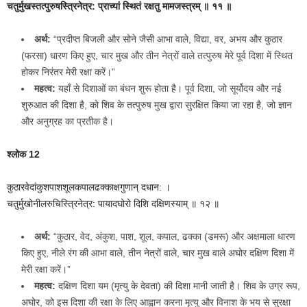
चतुर्मुखस्तत्पुरुषस्त्रिनेत्र: प्राच्यां स्थितं रक्षतु मामजस्त्रम् ॥ ११ ॥
अर्थ:
“प्रदीप्त बिजली और सोने जैसी आभा वाले, विद्या, वर, अभय और कुठार
(फरसा) धारण किए हुए, चार मुख और तीन नेत्रों वाले तत्पुरुष मेरे पूर्व दिशा में स्थित
होकर निरंतर मेरी रक्षा करें।”
महत्व:
यहाँ से दिशाओं का बंधन शुरू होता है। पूर्व दिशा, जो सूर्योदय और नई
शुरुआत की दिशा है, को शिव के तत्पुरुष मुख द्वारा सुरक्षित किया जा रहा है, जो ज्ञान
और अनुग्रह का प्रतीक है।
श्लोक 12
कुठारवेदांकुशपाशशूलकपालढक्काक्षगुणान् दधान: ।
चतुर्मुखोनीलरुचिस्त्रिनेत्र: पायादघोरो दिशि दक्षिणस्याम् ॥ १२ ॥
अर्थ:
“कुठार, वेद, अंकुश, पाश, शूल, कपाल, ढक्का (डमरू) और अक्षमाला धारण
किए हुए, नीले रंग की आभा वाले, तीन नेत्रों वाले, चार मुख वाले अघोर दक्षिण दिशा में
मेरी रक्षा करें।”
महत्व:
दक्षिण दिशा यम (मृत्यु के देवता) की दिशा मानी जाती है। शिव के उग्र रूप,
अघोर, को इस दिशा की रक्षा के लिए आह्वान करना मृत्यु और विनाश के भय से सुरक्षा