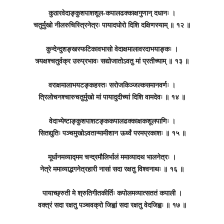
कुठारवेदाङ्कुशपाशशूल-कपालढक्काक्षगुणान् दधानः ।
चतुर्मुखो नीलरुचिस्त्रिनेत्रः पायादघोरो दिशि दक्षिणस्याम् ॥ १२ ॥
कुन्देन्दुशङ्खस्फटिकावभासो वेदाक्षमालावरदाभयाङ्कः ।
त्र्यक्षश्चतुर्वक्र उरुप्रभावः सद्योजातोऽवतु मां प्रतीच्याम् ॥ १३ ॥
वराक्षमालाभयटङ्कहस्तः सरोजकिञ्जल्कसमानवर्णः ।
त्रिलोचनश्चारुचतुर्मुखो मां पायादुदीच्यां दिशि वामदेवः ॥ १४ ॥
वेदाभ्येष्टाङ्कुशपाशटङ्ककपालढक्काक्षकशूलपाणिः ।
सितद्युतिः पञ्चमुखोऽवतान्मामीशान ऊर्ध्वं परमप्रकाशः ॥ १५ ॥
मूर्धानमव्याद्मम चन्द्रमौलिर्भालं ममाव्यादथ भालनेत्रः ।
नेत्रे ममाव्याद्भगनेत्रहारी नासां सदा रक्षतु विश्वनाथः ॥ १६ ॥
पायाच्छ्रुती मे श्रुतिगीतकीर्तिः कपोलमव्यात्सततं कपाली ।
वक्त्रं सदा रक्षतु पञ्चवक्रो जिह्वां सदा रक्षतु वेदजिह्वः ॥ १७ ॥