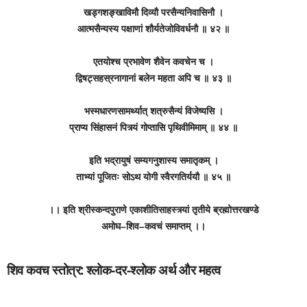
खड्गशङ्खाविमौ दिव्यौ परसैन्यनिवासिनौ ।
आत्मसैन्यस्य पक्षाणां शौर्यतेजोविवर्धनौ ॥ ४२ ॥
एतयोश्च प्रभावेण शैवेन कवचेन च ।
द्विषट्सहस्रनागानां बलेन महता अपि च ॥ ४३ ॥
भस्मधारणसामर्थ्यात् शत्रुसैन्यं विजेष्यसि ।
प्राप्य सिंहासनं पित्र्यं गोप्तासि पृथिवीमिमाम् ॥ ४४ ॥
इति भद्रायुषं सम्यगनुशास्य समातृकम् ।
ताभ्यां पूजितः सोऽथ योगी स्वैरगतिर्ययौ ॥ ४५ ॥
।। इति श्रीस्कन्दपुराणे एकाशीतिसाहस्त्र्यां तृतीये ब्रह्मोत्तरखण्डे
अमोघ–शिव–कवचं समाप्तम् ।।
शिव कवच स्तोत्र: श्लोक-दर-श्लोक अर्थ और महत्व