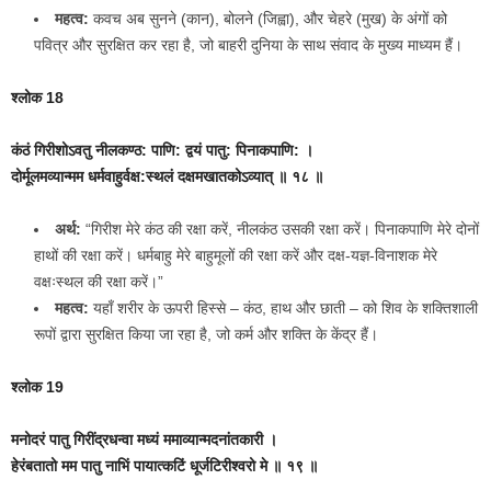
महत्व:
कवच अब सुनने (कान), बोलने (जिह्वा), और चेहरे (मुख) के अंगों को
पवित्र और सुरक्षित कर रहा है, जो बाहरी दुनिया के साथ संवाद के मुख्य माध्यम हैं।
श्लोक 18
कंठं गिरीशोऽवतु नीलकण्ठ: पाणि: द्वयं पातु: पिनाकपाणि: ।
दोर्मूलमव्यान्मम धर्मवाहुर्वक्ष:स्थलं दक्षमखातकोऽव्यात् ॥ १८ ॥
अर्थ:
“गिरीश मेरे कंठ की रक्षा करें, नीलकंठ उसकी रक्षा करें। पिनाकपाणि मेरे दोनों
हाथों की रक्षा करें। धर्मबाहु मेरे बाहुमूलों की रक्षा करें और दक्ष-यज्ञ-विनाशक मेरे
वक्षःस्थल की रक्षा करें।”
महत्व:
यहाँ शरीर के ऊपरी हिस्से – कंठ, हाथ और छाती – को शिव के शक्तिशाली
रूपों द्वारा सुरक्षित किया जा रहा है, जो कर्म और शक्ति के केंद्र हैं।
श्लोक 19
मनोदरं पातु गिरींद्रधन्वा मध्यं ममाव्यान्मदनांतकारी ।
हेरंबतातो मम पातु नाभिं पायात्कटिं धूर्जटिरीश्‍वरो मे ॥ १९ ॥