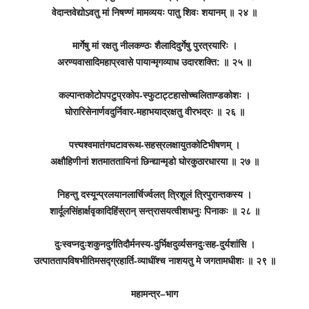
वेदान्तवेद्योऽवतु मां निषण्णं मामव्ययः पातु शिवः शयानम् ॥ २४ ॥
मार्गेषु मां रक्षतु नीलकण्ठः शैलादिदुर्गेषु पुरत्रयारिः ।
अरण्यवासादिमहाप्रवासे पायान्मृगव्याध उदारशक्ति: ॥ २५ ॥
कल्पान्तकोटोपपटुप्रकोप-स्फुटाट्टहासोच्चलिताण्डकोशः ।
घोरारिसेनार्णवदुर्निवार-महाभयाद्रक्षतु वीरभद्रः ॥ २६ ॥
पत्त्यश्वमातंगघटावरूथ-सहस्रलक्षायुतकोटिभीषणम् ।
अक्षौहिणीनां शतमाततायिनां छिन्द्यान्मृडो घोरकुठारधारया ॥ २७ ॥
निहन्तु दस्यून्प्रलयानलार्चिर्ज्वलत् त्रिशूलं त्रिपुरान्तकस्य ।
शार्दूलसिंहार्क्षवृकादिहिंस्रान् सन्त्रासयत्वीशधनुः पिनाकः ॥ २८ ॥
दुःस्वप्नदुःशकुनदुर्गतिदौर्मनस्य-दुर्भिक्षदुर्व्यसनदुःसह-दुर्यशांसि ।
उत्पाततापविषभीतिमसद्‍ग्रहार्ति-व्याधींश्च नाशयतु मे जगतामधीशः ॥ २९ ॥
महामन्त्र–भाग