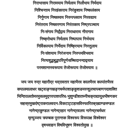
निराभासाय निरामयाय निर्मलाय निर्लोभाय निर्मदाय
निश्चिन्ताय निरहंकाराय निरंकुशाय निष्कलंकाय
निर्गुणाय निष्कामाय निरुपप्लवाय निरवद्याय
निरंतराय निष्कारणाय निरंतकाय निष्प्रपञ्चाय
निःसंगाय निर्द्वंद्वाय निराधाराय नीरागाय
निष्क्रोधाय निर्मलाय निष्पापाय निर्भयाय
निर्विकल्पाय निर्भेदाय निष्क्रियाय निस्तुलाय
निःसंशयाय निरंजनाय निरुपमविभवाय
नित्यशुद्धबुद्धपरिपूर्णसच्चिदानन्दाद्वयाय
परमशान्तस्वरूपाय तेजोरूपाय तेजोमयाय ॥
जय जय रुद्र महारौद्र भद्रावतार महाभैरव कालभैरव कल्पांतभैरव
कपालमालाधर खट्वाङ्गखड्गचर्मपाशाङ्कुशडमरुशूलचापबाणगदाशक्ति
भिन्दिपालतोमरमुसलमुद्गरपाशपरिघ-भुशुण्डीशतघ्नीचक्राद्यायुधभीषणकर
सहस्रमुखदंष्ट्राकरालवदन-विकटाट्टहासविस्फारितब्रह्माण्डमण्डल
नागेन्द्रकुण्डल नागेन्द्रहार नागेन्द्रवलय नागेन्द्रचर्मधर
मृत्युञ्जय त्र्यम्बक पुरान्तक विश्वरूप विरूपाक्ष विश्वेश्वर
वृषभवाहन विषविभूषण विश्वतोमुख ॥