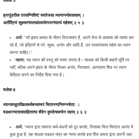
श्लोक 5
ह्रत्पुंडरीक तरसन्निविष्टं स्वतेजसा व्याप्तनभोवकाशम् ।
अतींद्रियं सूक्ष्ममनंतताद्यंध्यायेत्परानंदमयं महेशम् ॥ ५ ॥
अर्थ:
“जो हृदय-कमल के भीतर विराजमान हैं, अपने तेज से आकाश को व्याप्त कर
रहे हैं, जो इंद्रियों से परे, सूक्ष्म, अनंत और आदि हैं, उन परमानंदमय महेश का ध्यान
करना चाहिए।”
महत्व:
यह ध्यान की वस्तु को स्पष्ट करता है। साधक को किसी बाहरी मूर्ति पर
नहीं, बल्कि अपने हृदय के भीतर स्थित अनंत, निराकार, आनंदमय शिव पर ध्यान
केंद्रित करने का निर्देश दिया गया है।
श्लोक 6
ध्यानावधूताखिलकर्मबन्धश्‍चरं चितानन्दनिमग्नचेता: ।
षडक्षरन्याससमाहितात्मा शैवेन कुर्यात्कवचेन रक्षाम् ॥ ६ ॥
अर्थ:
“ध्यान द्वारा समस्त कर्म-बंधनों को दूर करके, जिसका चित्त चिरंतन आनंद में
डूबा हुआ है, वह साधक षडक्षर मंत्र का न्यास करके इस शिव कवच द्वारा अपनी रक्षा