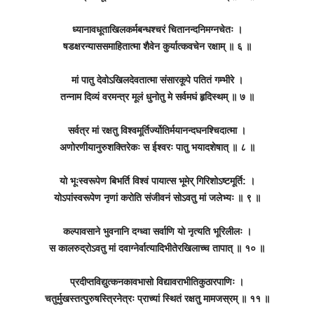
ध्यानावधूताखिलकर्मबन्धश्चरं चितानन्दनिमग्नचेतः ।
षडक्षरन्याससमाहितात्मा शैवेन कुर्यात्कवचेन रक्षाम् ॥ ६ ॥
मां पातु देवोऽखिलदेवतात्मा संसारकूपे पतितं गम्भीरे ।
तन्नाम दिव्यं वरमन्त्र मूलं धुनोतु मे सर्वमघं हृदिस्थम् ॥ ७ ॥
सर्वत्र मां रक्षतु विश्वमूर्तिर्ज्योतिर्मयानन्दघनश्चिदात्मा ।
अणोरणीयानुरुशक्तिरेकः स ईश्वरः पातु भयादशेषात् ॥ ८ ॥
यो भूःस्वरूपेण बिभर्ति विश्वं पायात्स भूमेर् गिरिशोऽष्टमूर्ति: ।
योऽपांस्वरूपेण नृणां करोति संजीवनं सोऽवतु मां जलेभ्यः ॥ ९ ॥
कल्पावसाने भुवनानि दग्ध्वा सर्वाणि यो नृत्यति भूरिलीलः ।
स कालरुद्रोऽवतु मां दवाग्नेर्वात्यादिभीतेरखिलाच्च तापात् ॥ १० ॥
प्रदीप्तविद्युत्कनकावभासो विद्यावराभीतिकुठारपाणिः ।
चतुर्मुखस्तत्पुरुषस्त्रिनेत्रः प्राच्यां स्थितं रक्षतु मामजस्रम् ॥ ११ ॥