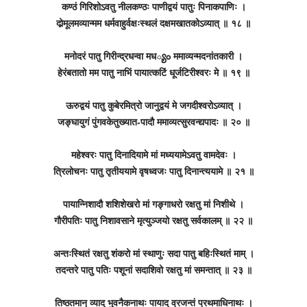
कण्ठं गिरिशोऽवतु नीलकण्ठः पाणीद्वयं पातुः पिनाकपाणिः ।
दोर्‍मूलमव्यान्मम धर्मवाहुर्वक्षःस्थलं दक्षमखातकोऽव्यात् ॥ १८ ॥
मनोदरं पातु गिरीन्द्रधन्वा मध్యం ममाव्यन्मदनांतकारी ।
हेरंबतातो मम पातु नाभिं पायात्कटिं धूर्जटिरीश्वरः मे ॥ १९ ॥
ऊरुद्वयं पातु कुबेरमित्रो जानुद्वयं मे जगदीश्वरोऽव्यात् ।
जङ्घायुगं पुंगवकेतुख्यात-पादौ ममाव्यत्सुरवन्द्यपादः ॥ २० ॥
महेश्वरः पातु दिनादियामे मां मध्ययामेऽवतु वामदेवः ।
त्रिलोचनः पातु तृतीययामे वृषध्वजः पातु दिनान्त्ययामे ॥ २१ ॥
पायान्निशादौ शशिशेखरो मां गङ्गाधरो रक्षतु मां निशीथे ।
गौरीपतिः पातु निशावसाने मृत्युञ्जयो रक्षतु सर्वकालम् ॥ २२ ॥
अन्तःस्थितं रक्षतु शंकरो मां स्थाणुः सदा पातु बहिःस्थितं माम् ।
तदन्तरे पातु पतिः पशूनां सदाशिवो रक्षतु मां समन्तात् ॥ २३ ॥
तिष्ठतमान् व्याद् भुवनैकनाथः पायाद् व्रजन्तं प्रथमाधिनाथः ।