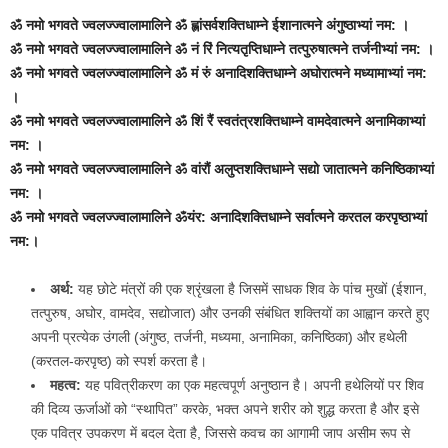
ॐ नमो भगवते ज्वलज्ज्वालामालिने ॐ ह्लांसर्वशक्तिधाम्ने ईशानात्मने अंगुष्ठाभ्यां नम: ।
ॐ नमो भगवते ज्वलज्ज्वालामालिने ॐ नं रिं नित्यतृप्तिधाम्ने तत्पुरुषात्मने तर्जनीभ्यां नम: ।
ॐ नमो भगवते ज्वलज्ज्वालामालिने ॐ मं रुं अनादिशक्‍तिधाम्ने अघोरात्मने मध्यामाभ्यां नम:
।
ॐ नमो भगवते ज्वलज्ज्वालामालिने ॐ शिं रैं स्वतंत्रशक्तिधाम्ने वामदेवात्मने अनामिकाभ्यां
नम: ।
ॐ नमो भगवते ज्वलज्ज्वालामालिने ॐ वांरौं अलुप्तशक्तिधाम्ने सद्यो जातात्मने कनिष्ठिकाभ्यां
नम: ।
ॐ नमो भगवते ज्वलज्ज्वालामालिने ॐयंर: अनादिशक्तिधाम्ने सर्वात्मने करतल करपृष्ठाभ्यां
नम:।
अर्थ:
यह छोटे मंत्रों की एक श्रृंखला है जिसमें साधक शिव के पांच मुखों (ईशान,
तत्पुरुष, अघोर, वामदेव, सद्योजात) और उनकी संबंधित शक्तियों का आह्वान करते हुए
अपनी प्रत्येक उंगली (अंगुष्ठ, तर्जनी, मध्यमा, अनामिका, कनिष्ठिका) और हथेली
(करतल-करपृष्ठ) को स्पर्श करता है।
महत्व:
यह पवित्रीकरण का एक महत्वपूर्ण अनुष्ठान है। अपनी हथेलियों पर शिव
की दिव्य ऊर्जाओं को “स्थापित” करके, भक्त अपने शरीर को शुद्ध करता है और इसे
एक पवित्र उपकरण में बदल देता है, जिससे कवच का आगामी जाप असीम रूप से