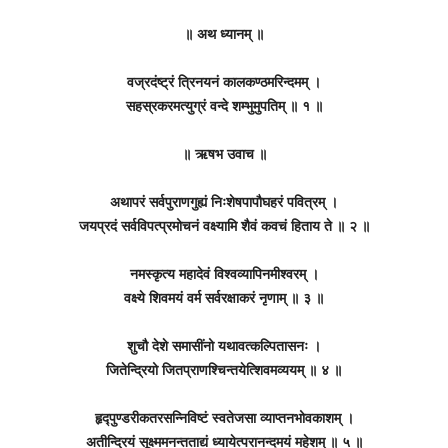
॥ अथ ध्यानम् ॥
वज्रदंष्ट्रं त्रिनयनं कालकण्ठमरिन्दमम् ।
सहस्रकरमत्युग्रं वन्दे शम्भुमुपतिम् ॥ १ ॥
॥ ऋषभ उवाच ॥
अथापरं सर्वपुराणगुह्यं निःशेषपापौघहरं पवित्रम् ।
जयप्रदं सर्वविपत्प्रमोचनं वक्ष्यामि शैवं कवचं हिताय ते ॥ २ ॥
नमस्कृत्य महादेवं विश्वव्यापिनमीश्वरम् ।
वक्ष्ये शिवमयं वर्म सर्वरक्षाकरं नृणाम् ॥ ३ ॥
शुचौ देशे समासींनो यथावत्कल्पितासनः ।
जितेन्द्रियो जितप्राणश्चिन्तयेत्शिवमव्ययम् ॥ ४ ॥
हृद्‍पुण्डरीकतरसन्निविष्टं स्वतेजसा व्याप्तनभोवकाशम् ।
अतीन्द्रियं सूक्ष्ममनन्तताद्यं ध्यायेत्परानन्दमयं महेशम् ॥ ५ ॥