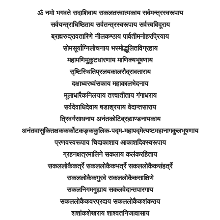
ॐ नमो भगवते सदाशिवाय सकलतत्त्वात्मकाय सर्वमन्त्रस्वरूपाय
सर्वयन्त्राधिष्ठिताय सर्वतन्त्रस्वरूपाय सर्वत्त्वविदूराय
ब्रह्मरुद्रावतारिणे नीलकण्ठाय पार्वतीमनोहरप्रियाय
सोमसूर्याग्निलोचनाय भस्मोद्धूलितविग्रहाय
महामणिमुकुटधारणाय माणिक्यभूषणाय
सृष्टिस्थितिप्रलयकालरौद्रावताराय
दक्षाध्वरध्वंसकाय महाकालभेदनाय
मूलाधारैकनिलयाय तत्त्वातीताय गंगाधराय
सर्वदेवाधिदेवाय षडाश्रयाय वेदान्तसाराय
त्रिवर्गसाधनाय अनंतकोटिब्रह्माण्डनायकाय
अनंतवासुकितक्षककर्कोटकङ्ककुलिक-पद्म-महापद्मेत्यष्टमहानागकुलभूषणाय
प्रणवस्वरूपाय चिदाकाशाय आकाशदिक्स्वरूपाय
ग्रहनक्षत्रमालिने सकलाय कलंकरहिताय
सकललोकैकर्त्रे सकललोकैकभर्त्रे सकललोकैकसंहर्त्रे
सकललोकैकगुरवे सकललोकैकसाक्षिणे
सकलनिगमगुह्याय सकलवेदान्तपारगाय
सकललोकैकवरप्रदाय सकललोकैकशंकराय
शशांकशेखराय शाश्वतनिजावासाय