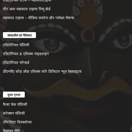
एडिटोरियल स्टाफ – महाकालटाइम्स
मीट अवर महाकाल टाइम्स रिव्यू बोर्ड
महाकाल टाइम्स – मीडिया कवरेज और ग्लोबल मेंशन्स
संपादकीय एवं नैतिकता
एडिटोरियल पॉलिसी
एडिटोरियल & एथिक्स गाइडलाइन
एडिटोरियल स्टैन्डर्ड
डीएनपीए कोड ऑफ़ एथिक्स फॉर डिजिटल न्यूज़ वेबसाइट्स
यूजर ट्रस्ट
फैक्ट चेक पॉलिसी
करेक्शन पॉलिसी
एफिलिएट डिस्क्लोजर
विज्ञापन नीति