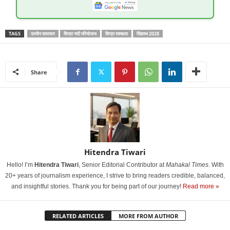
TAGS
उज्जैन समाचार
शिप्रा नदी परियोजना
शिप्रा स्वच्छता
सिंहस्थ 2028
Share
Hitendra Tiwari
Hello! I’m
Hitendra Tiwari
, Senior Editorial Contributor at
Mahakal Times
. With
20+ years of journalism experience, I strive to bring readers credible, balanced,
and insightful stories. Thank you for being part of our journey!
Read more »
RELATED ARTICLES
MORE FROM AUTHOR