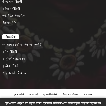
फैक्ट चेक पॉलिसी
करेक्शन पॉलिसी
एफिलिएट डिस्क्लोजर
विज्ञापन नीति
क्विक लिंक
हम अपने पाठकों के लिए क्या करते हैं
कमेंट पॉलिसी
कम्यूनिटी गाइडलाइन
कुकीज़ पॉलिसी
साइटमैप और लिंक हब
हमारे बारे में
संपर्क करें
प्राइवसी पॉलिसी
फैक्ट चेक पॉलिसी
डिस्क्लेमर
टर्म्स ऑफ सर्विस
हम आपके अनुभव को बेहतर बनाने, ट्रैफ़िक विश्लेषण और पर्सनलाइज़्ड विज्ञापन दिखाने के