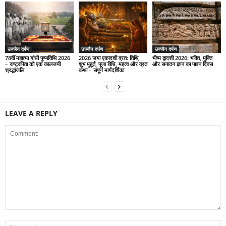
उज्जैन दर्पण
उज्जैन दर्पण
उज्जैन दर्पण
78वीं महात्मा गांधी पुण्यतिथि 2026
2026 जया एकादशी व्रत: तिथि,
भीष्म द्वादशी 2026: भक्ति, मुक्ति
– राष्ट्रपिता को एक कालजयी
शुभ मुहूर्त, पूजा विधि, महत्व और व्रत
और सनातन ज्ञान का पावन दिवस
श्रद्धांजलि
कथा – संपूर्ण मार्गदर्शिका
LEAVE A REPLY