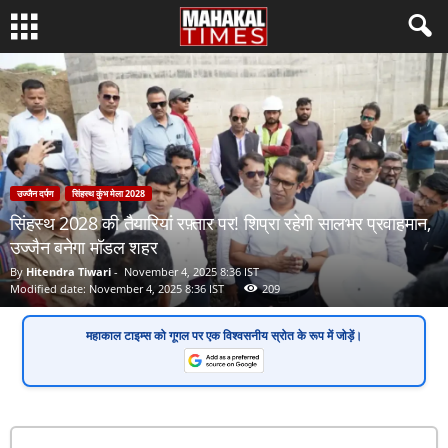
उज्जैन दर्पण
सिंहस्थ कुंभ मेला 2028
सिंहस्थ 2028 की तैयारियां रफ़्तार पर! शिप्रा रहेगी सालभर प्रवाहमान,
उज्जैन बनेगा मॉडल शहर
By
Hitendra Tiwari
-
November 4, 2025 8:36 IST
Modified date: November 4, 2025 8:36 IST
209
महाकाल टाइम्स
को गूगल पर एक
विश्वसनीय स्रोत
के रूप में जोड़ें।