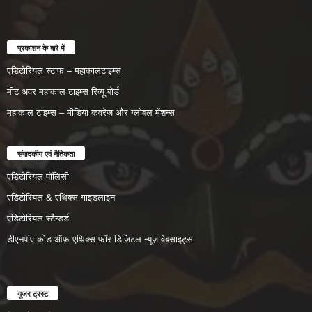
प्रकाशन के बारे में
एडिटोरियल स्टाफ – महाकालटाइम्स
मीट अवर महाकाल टाइम्स रिव्यू बोर्ड
महाकाल टाइम्स – मीडिया कवरेज और ग्लोबल मेंशन्स
संपादकीय एवं नैतिकता
एडिटोरियल पॉलिसी
एडिटोरियल & एथिक्स गाइडलाइन
एडिटोरियल स्टैन्डर्ड
डीएनपीए कोड ऑफ़ एथिक्स फॉर डिजिटल न्यूज़ वेबसाइट्स
यूजर ट्रस्ट