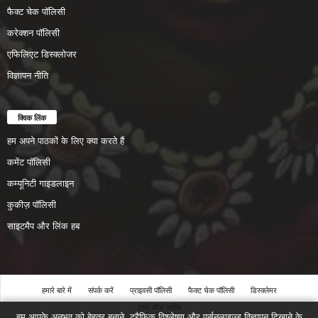
फैक्ट चेक पॉलिसी
करेक्शन पॉलिसी
एफिलिएट डिस्क्लोजर
विज्ञापन नीति
क्विक लिंक
हम अपने पाठकों के लिए क्या करते हैं
कमेंट पॉलिसी
कम्यूनिटी गाइडलाइन
कुकीज़ पॉलिसी
साइटमैप और लिंक हब
हमारे बारे में
संपर्क करें
प्राइवसी पॉलिसी
फैक्ट चेक पॉलिसी
डिस्क्लेमर
टर्म्स ऑफ सर्विस
हम आपके अनुभव को बेहतर बनाने, ट्रैफ़िक विश्लेषण और पर्सनलाइज़्ड विज्ञापन दिखाने के