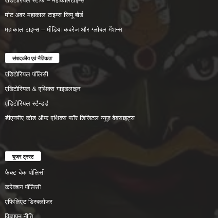
एडिटोरियल स्टाफ – महाकालटाइम्स
मीट अवर महाकाल टाइम्स रिव्यू बोर्ड
महाकाल टाइम्स – मीडिया कवरेज और ग्लोबल मेंशन्स
संपादकीय एवं नैतिकता
एडिटोरियल पॉलिसी
एडिटोरियल & एथिक्स गाइडलाइन
एडिटोरियल स्टैन्डर्ड
डीएनपीए कोड ऑफ़ एथिक्स फॉर डिजिटल न्यूज़ वेबसाइट्स
यूजर ट्रस्ट
फैक्ट चेक पॉलिसी
करेक्शन पॉलिसी
एफिलिएट डिस्क्लोजर
विज्ञापन नीति