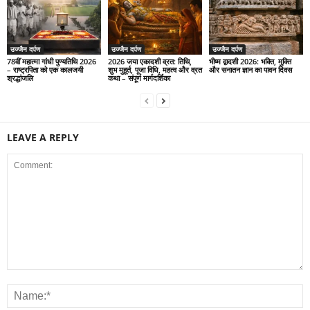
उज्जैन दर्पण
उज्जैन दर्पण
उज्जैन दर्पण
78वीं महात्मा गांधी पुण्यतिथि 2026
2026 जया एकादशी व्रत: तिथि,
भीष्म द्वादशी 2026: भक्ति, मुक्ति
– राष्ट्रपिता को एक कालजयी
शुभ मुहूर्त, पूजा विधि, महत्व और व्रत
और सनातन ज्ञान का पावन दिवस
श्रद्धांजलि
कथा – संपूर्ण मार्गदर्शिका
LEAVE A REPLY