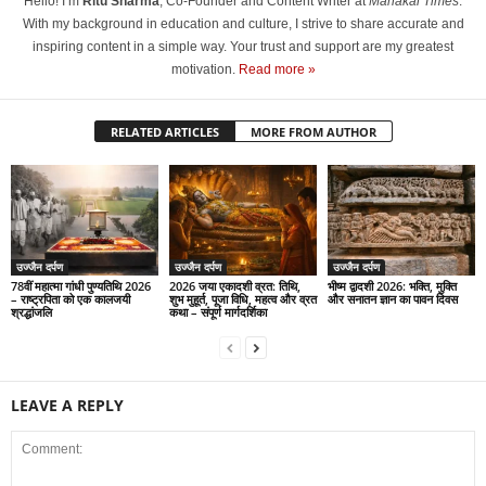
Hello! I’m
Ritu Sharma
, Co-Founder and Content Writer at
Mahakal Times
.
With my background in education and culture, I strive to share accurate and
inspiring content in a simple way. Your trust and support are my greatest
motivation.
Read more »
RELATED ARTICLES
MORE FROM AUTHOR
उज्जैन दर्पण
उज्जैन दर्पण
उज्जैन दर्पण
78वीं महात्मा गांधी पुण्यतिथि 2026
2026 जया एकादशी व्रत: तिथि,
भीष्म द्वादशी 2026: भक्ति, मुक्ति
– राष्ट्रपिता को एक कालजयी
शुभ मुहूर्त, पूजा विधि, महत्व और व्रत
और सनातन ज्ञान का पावन दिवस
श्रद्धांजलि
कथा – संपूर्ण मार्गदर्शिका
LEAVE A REPLY