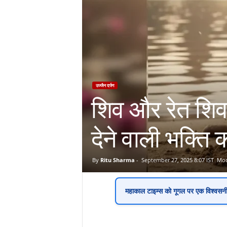
उज्जैन दर्पण
शिव और रेत शिवल
देने वाली भक्ति
By
Ritu Sharma
-
September 27, 2025 8:07 IST
Mod
महाकाल टाइम्स
को गूगल पर एक
विश्वसन