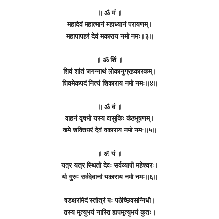
॥ ॐ मं ॥
महादेवं महात्मानं महाध्यानं परायणम्।
महापापहरं देवं मकाराय नमो नमः॥३॥
॥ ॐ शिं ॥
शिवं शांतं जगन्नाथं लोकानुग्रहकारकम्।
शिवमेकपदं नित्यं शिकाराय नमो नमः॥४॥
॥ ॐ वं ॥
वाहनं वृषभो यस्य वासुकिः कंठभूषणम्।
वामे शक्तिधरं देवं वकाराय नमो नमः॥५॥
॥ ॐ यं ॥
यत्र यत्र स्थितो देवः सर्वव्यापी महेश्वरः।
यो गुरुः सर्वदेवानां यकाराय नमो नमः॥६॥
षडक्षरमिदं स्तोत्रं यः पठेच्छिवसन्निधौ।
तस्य मृत्युभयं नास्ति ह्यपमृत्युभयं कुतः॥