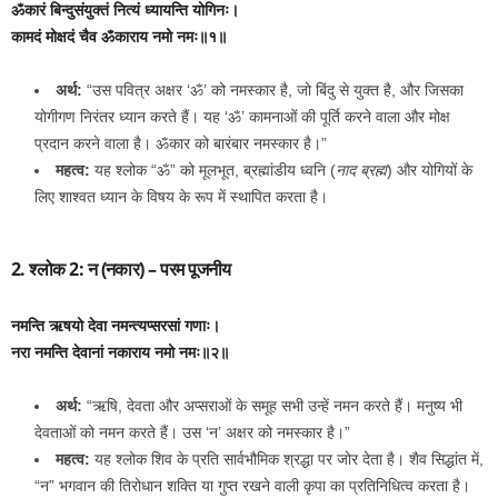
ॐकारं बिन्दुसंयुक्तं नित्यं ध्यायन्ति योगिनः।
कामदं मोक्षदं चैव ॐकाराय नमो नमः॥१॥
अर्थ:
“उस पवित्र अक्षर ‘ॐ’ को नमस्कार है, जो बिंदु से युक्त है, और जिसका
योगीगण निरंतर ध्यान करते हैं। यह ‘ॐ’ कामनाओं की पूर्ति करने वाला और मोक्ष
प्रदान करने वाला है। ॐकार को बारंबार नमस्कार है।”
महत्व:
यह श्लोक “ॐ” को मूलभूत, ब्रह्मांडीय ध्वनि (
नाद ब्रह्म
) और योगियों के
लिए शाश्वत ध्यान के विषय के रूप में स्थापित करता है।
2. श्लोक 2: न (नकार) – परम पूजनीय
नमन्ति ऋषयो देवा नमन्त्यप्सरसां गणाः।
नरा नमन्ति देवानां नकाराय नमो नमः॥२॥
अर्थ:
“ऋषि, देवता और अप्सराओं के समूह सभी उन्हें नमन करते हैं। मनुष्य भी
देवताओं को नमन करते हैं। उस ‘न’ अक्षर को नमस्कार है।”
महत्व:
यह श्लोक शिव के प्रति सार्वभौमिक श्रद्धा पर जोर देता है। शैव सिद्धांत में,
“न” भगवान की तिरोधान शक्ति या गुप्त रखने वाली कृपा का प्रतिनिधित्व करता है।