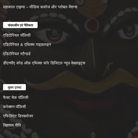
महाकाल टाइम्स – मीडिया कवरेज और ग्लोबल मेंशन्स
संपादकीय एवं नैतिकता
एडिटोरियल पॉलिसी
एडिटोरियल & एथिक्स गाइडलाइन
एडिटोरियल स्टैन्डर्ड
डीएनपीए कोड ऑफ़ एथिक्स फॉर डिजिटल न्यूज़ वेबसाइट्स
यूजर ट्रस्ट
फैक्ट चेक पॉलिसी
करेक्शन पॉलिसी
एफिलिएट डिस्क्लोजर
विज्ञापन नीति