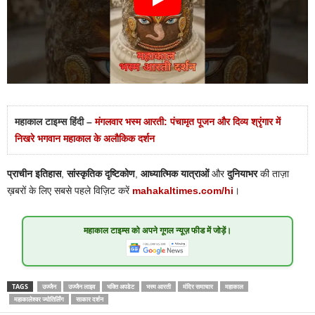
महाकाल टाइम्स हिंदी –
मंगलवार भस्म आरती: पंचामृत पूजन और दिव्य श्रृंगार में
निखरे भगवान महाकाल के अलौकिक दर्शन
प्राचीन इतिहास
,
सांस्कृतिक दृष्टिकोण
,
आध्यात्मिक यात्राओं
और
दुनियाभर
की ताज़ा
ख़बरों के लिए सबसे पहले विज़िट करें
mahakaltimes.com/hi
।
महाकाल टाइम्स
को अपने गूगल न्यूज़ फीड में जोड़ें।
TAGS
उज्जैन
उज्जैन लाइव
भक्ति अपडेट
भस्म आरती
मंदिर समाचार
महाकाल
महाकालेश्वर ज्योतिर्लिंग
साकार दर्शन