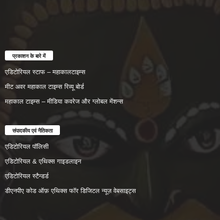
प्रकाशन के बारे में
एडिटोरियल स्टाफ – महाकालटाइम्स
मीट अवर महाकाल टाइम्स रिव्यू बोर्ड
महाकाल टाइम्स – मीडिया कवरेज और ग्लोबल मेंशन्स
संपादकीय एवं नैतिकता
एडिटोरियल पॉलिसी
एडिटोरियल & एथिक्स गाइडलाइन
एडिटोरियल स्टैन्डर्ड
डीएनपीए कोड ऑफ़ एथिक्स फॉर डिजिटल न्यूज़ वेबसाइट्स