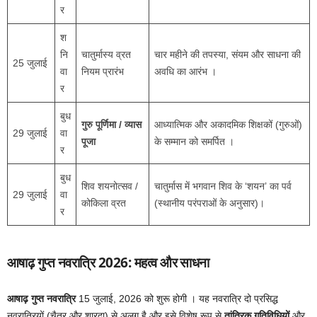
र
श
नि
चातुर्मास्य व्रत
चार महीने की तपस्या, संयम और साधना की
25 जुलाई
वा
नियम प्रारंभ
अवधि का आरंभ ।
र
बुध
गुरु पूर्णिमा / व्यास
आध्यात्मिक और अकादमिक शिक्षकों (गुरुओं)
29 जुलाई
वा
पूजा
के सम्मान को समर्पित ।
र
बुध
शिव शयनोत्सव /
चातुर्मास में भगवान शिव के ‘शयन’ का पर्व
29 जुलाई
वा
कोकिला व्रत
(स्थानीय परंपराओं के अनुसार)।
र
आषाढ़ गुप्त नवरात्रि 2026: महत्व और साधना
आषाढ़ गुप्त नवरात्रि
15 जुलाई, 2026 को शुरू होगी । यह नवरात्रि दो प्रसिद्ध
नवरात्रियों (चैत्र और शारदा) से अलग है और इसे विशेष रूप से
तांत्रिक गतिविधियों
और