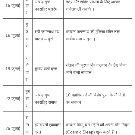
आषाढ़ गुप्त
तंत्र और शक्ति साधना के लिए अत्यंत
15 जुलाई
वा
नवरात्रि प्रारंभ
शक्तिशाली अवधि ।
र
गु
रु
श्री जगन्नाथ रथ
भगवान जगन्नाथ की गुंडिचा मंदिर तक
16 जुलाई
वा
यात्रा – पुरी
वार्षिक भव्य यात्रा ।
र
र
वि
संतान की सुरक्षा और कल्याण के लिए किया
19 जुलाई
कुमार षष्ठी व्रत
वा
जाने वाला उपवास।
र
बुध
आषाढ़ गुप्त
10 महाविद्याओं की विशेष पूजा के नौ दिनों
22 जुलाई
वा
नवरात्रि समाप्त
का समापन ।
र
श
नि
हरीशयनी एकादशी
भगवान विष्णु चार महीने की अपनी योग निद्रा
25 जुलाई
वा
व्रत
(Cosmic Sleep) शुरू करते हैं ।