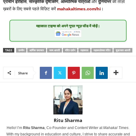
प्राचीन इतिहास
,
सांस्कृतिक दृष्टिकोण
,
आध्यात्मिक यात्राओं
और
दुनियाभर
की ताज़ा
ख़बरों के लिए सबसे पहले विज़िट करें
mahakaltimes.com/hi
।
महाकाल टाइम्स
को अपने गूगल न्यूज़ फीड में जोड़ें।
TAGS
उज्जैन
धार्मिक समाचार
भस्म आरती
मंदिर दर्शन
महाकाल
महाकालेश्वर मंदिर
शुक्रवार आरती
Share
Ritu Sharma
Hello! I’m
Ritu Sharma
, Co-Founder and Content Writer at
Mahakal Times
.
With my background in education and culture, I strive to share accurate and