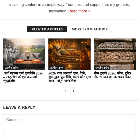
inspiring content in a simple way. Your trust and support are my greatest
motivation.
Read more »
RELATED ARTICLES
MORE FROM AUTHOR
उज्जैन दर्पण
उज्जैन दर्पण
उज्जैन दर्पण
78वीं महात्मा गांधी पुण्यतिथि 2026
2026 जया एकादशी व्रत: तिथि,
भीष्म द्वादशी 2026: भक्ति, मुक्ति
– राष्ट्रपिता को एक कालजयी
शुभ मुहूर्त, पूजा विधि, महत्व और व्रत
और सनातन ज्ञान का पावन दिवस
श्रद्धांजलि
कथा – संपूर्ण मार्गदर्शिका
LEAVE A REPLY