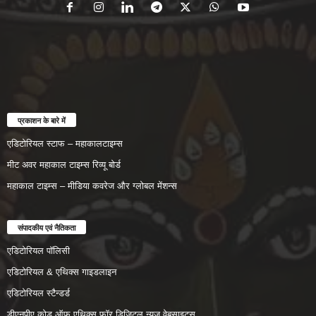
प्रकाशन के बारे में
एडिटोरियल स्टाफ – महाकालटाइम्स
मीट अवर महाकाल टाइम्स रिव्यू बोर्ड
महाकाल टाइम्स – मीडिया कवरेज और ग्लोबल मेंशन्स
संपादकीय एवं नैतिकता
एडिटोरियल पॉलिसी
एडिटोरियल & एथिक्स गाइडलाइन
एडिटोरियल स्टैन्डर्ड
डीएनपीए कोड ऑफ़ एथिक्स फॉर डिजिटल न्यूज़ वेबसाइट्स