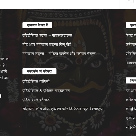
प्रकाशन के बारे में
यूजर
एडिटोरियल स्टाफ – महाकालटाइम्स
फैक्ट 
मीट अवर महाकाल टाइम्स रिव्यू बोर्ड
करेक्श
महाकाल टाइम्स – मीडिया कवरेज और ग्लोबल मेंशन्स
एफिलिए
रत का
विज्ञाप
ल है।
संपादकीय एवं नैतिकता
अपने
रने का
क्वि
एडिटोरियल पॉलिसी
एडिटोरियल & एथिक्स गाइडलाइन
हम अपने
एडिटोरियल स्टैन्डर्ड
कमेंट 
डीएनपीए कोड ऑफ़ एथिक्स फॉर डिजिटल न्यूज़ वेबसाइट्स
कम्यून
कुकीज़
साइटमै