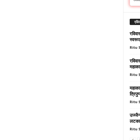
एडिट
रविवा
स्वरूप
Ritu
रविवार
महाकाल
Ritu
महाका
त्रिपुण
Ritu
उज्जैन
लटकाय
Ritu