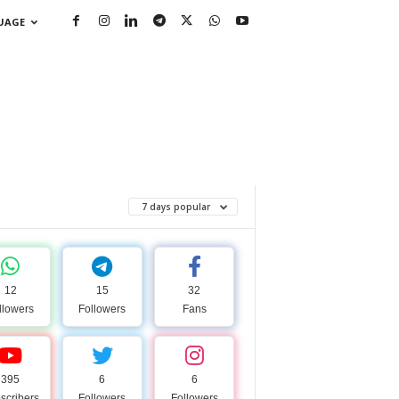
GUAGE
7 days popular
12
15
32
llowers
Followers
Fans
395
6
6
scribers
Followers
Followers