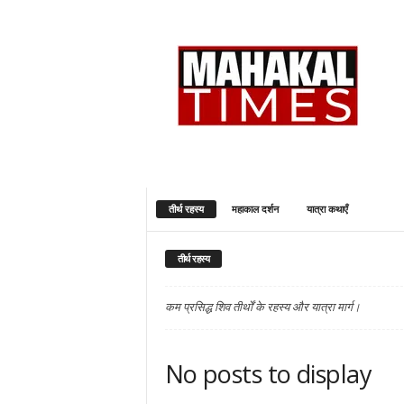
M
a
h
a
k
a
l
T
i
तीर्थ रहस्य
महाकाल दर्शन
यात्रा कथाएँ
m
e
s
तीर्थ रहस्य
/
h
कम प्रसिद्ध शिव तीर्थों के रहस्य और यात्रा मार्ग।
i
No posts to display