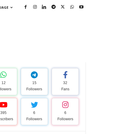
GUAGE
12
15
32
llowers
Followers
Fans
395
6
6
scribers
Followers
Followers