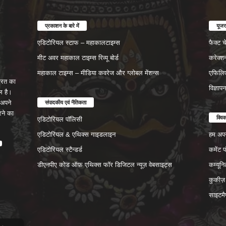
प्रकाशन के बारे में
यूजर
एडिटोरियल स्टाफ – महाकालटाइम्स
फैक्ट 
मीट अवर महाकाल टाइम्स रिव्यू बोर्ड
करेक्श
महाकाल टाइम्स – मीडिया कवरेज और ग्लोबल मेंशन्स
एफिलिए
रत का
विज्ञाप
ल है।
संपादकीय एवं नैतिकता
अपने
रने का
क्वि
एडिटोरियल पॉलिसी
एडिटोरियल & एथिक्स गाइडलाइन
हम अपने
एडिटोरियल स्टैन्डर्ड
कमेंट 
डीएनपीए कोड ऑफ़ एथिक्स फॉर डिजिटल न्यूज़ वेबसाइट्स
कम्यून
कुकीज़
साइटमै