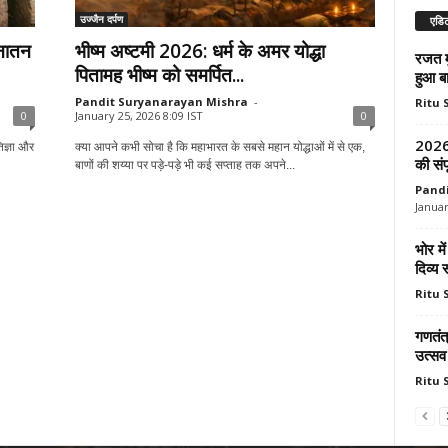
उज्जैन दर्पण
एडिट
सनातन
भीष्म अष्टमी 2026: धर्म के अमर योद्धा
रजत मु
पितामह भीष्म को समर्पित...
हुआ बा
Pandit Suryanarayan Mishra
-
Ritu
0
January 25, 2026 8:09 IST
0
2026 ग
िज्ञा और
क्या आपने कभी सोचा है कि महाभारत के सबसे महान योद्धाओं में से एक,
की संप
बाणों की शय्या पर पड़े-पड़े भी कई सप्ताह तक अपने...
Pandi
Januar
भोर मे
दिव्य 
Ritu
गणतंत
उत्सव 
Ritu