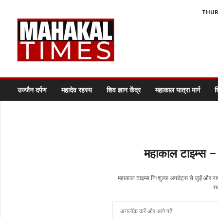
THURS
M
a
h
a
k
a
l
उज्जैन दर्पण
महादेव रहस्य
शिव ज्ञान केंद्र
महाकाल यात्रा मार्ग
श
T
i
m
e
s
/
महाकाल टाइम्स – स
h
i
महाकाल टाइम्स निःशुल्क अपडेट्स से जुड़ें और पाए
रख