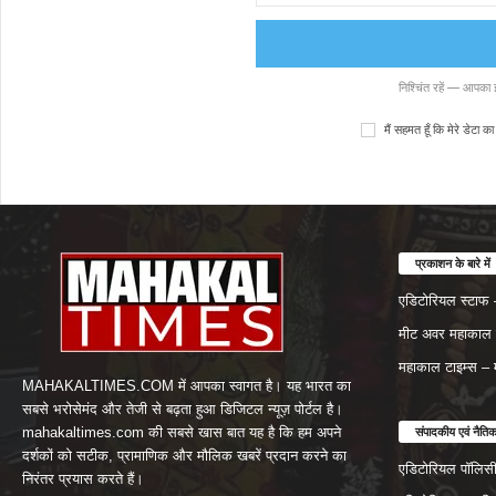
निश्चिंत रहें — आपका
मैं सहमत हूँ कि मेरे डेटा 
प्रकाशन के बारे में
एडिटोरियल स्टाफ 
मीट अवर महाकाल टाइ
महाकाल टाइम्स – 
MAHAKALTIMES.COM में आपका स्वागत है। यह भारत का
सबसे भरोसेमंद और तेजी से बढ़ता हुआ डिजिटल न्यूज़ पोर्टल है।
संपादकीय एवं नैति
mahakaltimes.com की सबसे खास बात यह है कि हम अपने
दर्शकों को सटीक, प्रामाणिक और मौलिक खबरें प्रदान करने का
एडिटोरियल पॉलिस
निरंतर प्रयास करते हैं।