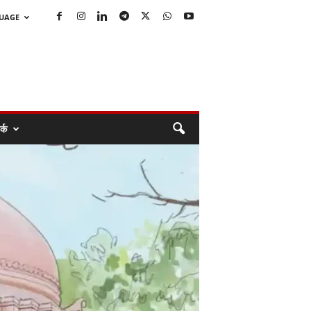
GUAGE
्क